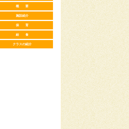
概 要
施設紹介
保 育
給 食
クラスの紹介