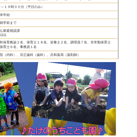
分～１９時００分（平日のみ）
末年始
就学前まで
も家庭相談課
1111
幹保育教諭２名、保育士１８名、栄養士２名、調理員７名、
非常勤保育士
保育士６名
、事務員１名
院（内科）、宗正歯科（歯科）、共和薬局（薬剤師）