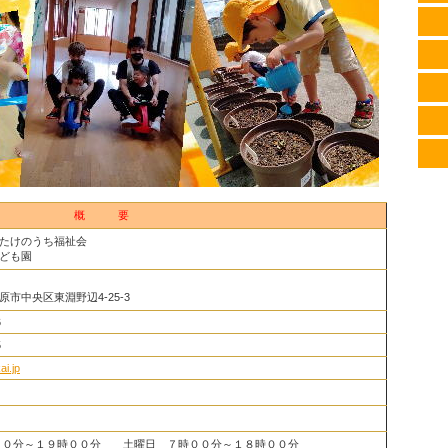
概 要
たけのうち福祉会
ども園
市中央区東淵野辺4-25-3
6
5
ai.jp
００分～１９時００分 土曜日 ７時００分～１８時００分