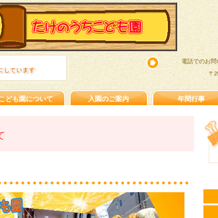
本文へスキップ
電話でのお問
〒2
こども園について
入園のご案内
年間行事
て