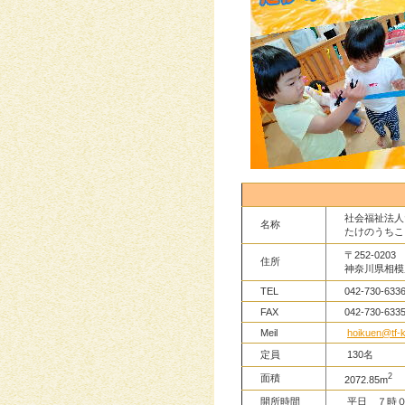
社会福祉法人
名称
たけのうちこ
〒252-0203
住所
神奈川県相模原
TEL
042-730-633
FAX
042-730-633
Meil
hoikuen@tf-k
定員
130名
2
面積
2072.85m
開所時間
平日 ７時