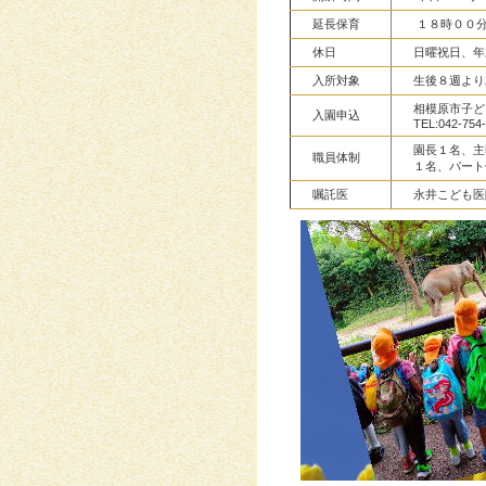
延長保育
１８時００
休日
日曜祝日、年
入所対象
生後８週より
相模原市子ど
入園申込
TEL:042-754-
園長１名、主
職員体制
１名、パート
嘱託医
永井こども医