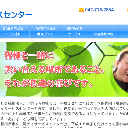
042-718-2854
DAILY FLOW
RATE PLAN
SERVICE
１日の流れ
料金プラン
サービス
社会貢献活動
社会福祉法人たけのうち福祉会は、平成１２年にたけのうち保育園（現在の
イサービスセンターを設立しました。創立者が三世代間交流を大切にしてい
の中にあり高齢者と子供たちが自然に交流できるようになっています。その
園・あおばこども園を開設しています。
相模原市立古淵デイサービスセンターは、平成１８年よりたけのうち福祉会