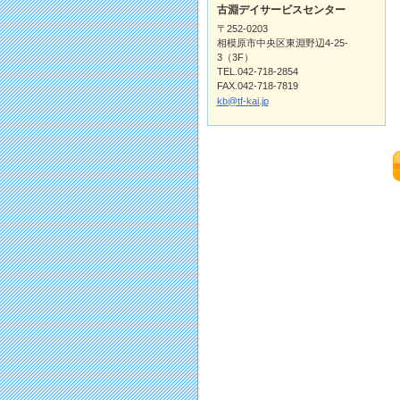
古淵デイサービスセンター
〒252-0203
相模原市中央区東淵野辺4-25-
3（3F）
TEL.042-718-2854
FAX.042-718-7819
kb@tf-kai.jp